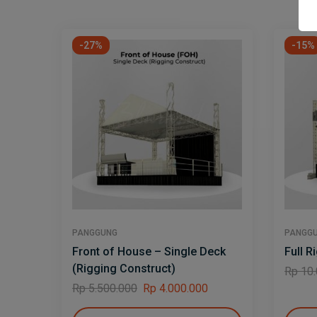
-27%
-15%
PANGGUNG
PANGG
Front of House – Single Deck
Full R
(Rigging Construct)
Rp
10.
Rp
5.500.000
Rp
4.000.000