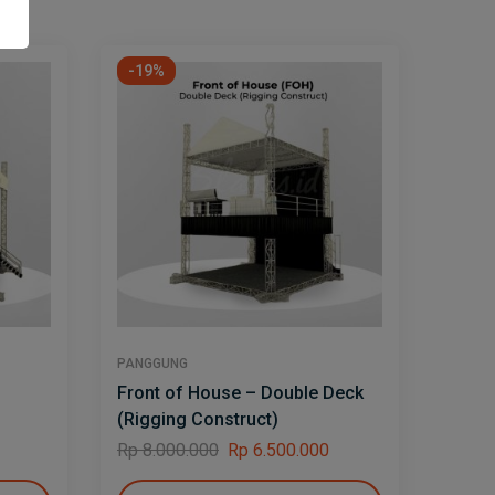
-19%
-13
PANGGUNG
PANGG
Front of House – Double Deck
Full 
(Rigging Construct)
Rp
15
Rp
8.000.000
Rp
6.500.000