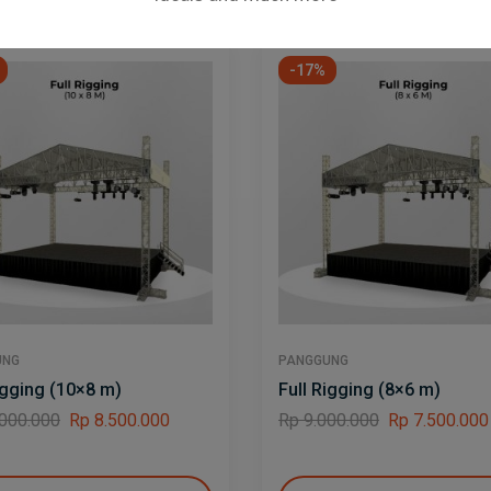
-17%
UNG
PANGGUNG
igging (10×8 m)
Full Rigging (8×6 m)
000.000
Rp
8.500.000
Rp
9.000.000
Rp
7.500.000