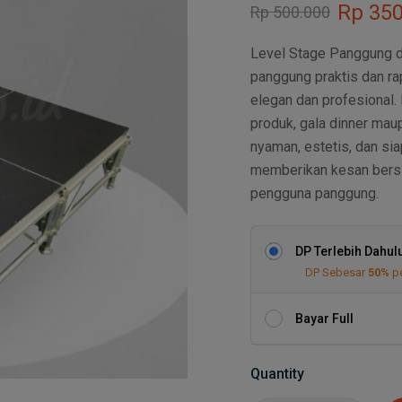
Rp
350
Rp
500.000
Level Stage Panggung de
panggung praktis dan ra
elegan dan profesional. 
produk, gala dinner mau
nyaman, estetis, dan si
memberikan kesan bersi
pengguna panggung.
DP Terlebih Dahul
DP Sebesar
50%
p
Bayar Full
Quantity