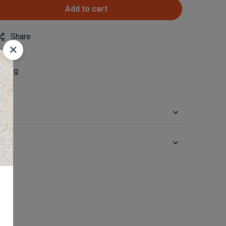
Add to cart
Share
ggung
on