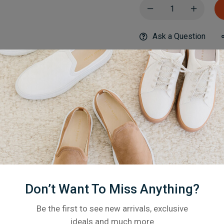
Ask a Question
Category:
Pan
Description
Additional Informati
Don’t Want To Miss Anything?
Related products
Be the first to see new arrivals, exclusive
ideals and much more