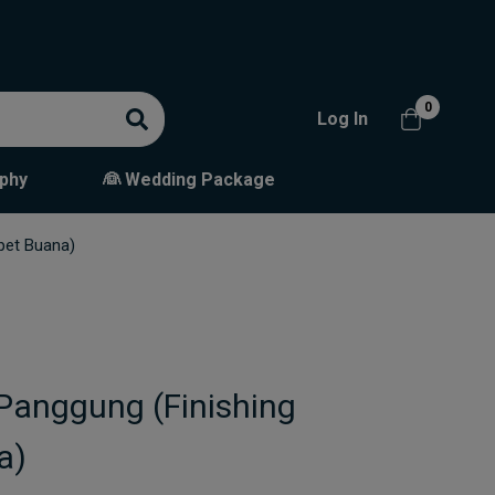
0
Log In
phy
👰 Wedding Package
pet Buana)
 Panggung (Finishing
a)