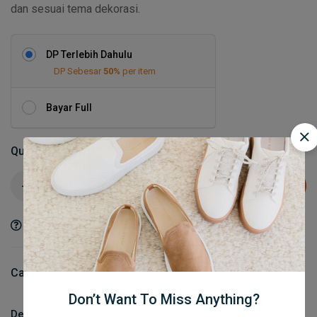
dan sesuai tema dekorasi.
DP Terlebih Dahulu
DP Sebesar
50%
per item
Bayar Full
Quantity
Add to cart
Ask a Question
Share
Category:
Meja & Kursi
Don’t Want To Miss Anything?
Description