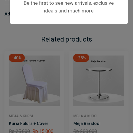
Be the first to see new arrivals, exclusive
ideals and much more
Additional Information
Related products
-40%
-25%
MEJA & KURSI
MEJA & KURSI
Kursi Futura + Cover
Meja Barstool
Rp
25.000
Rp
15.000
Rp
200.000