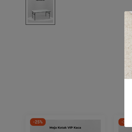
-25%
-33%