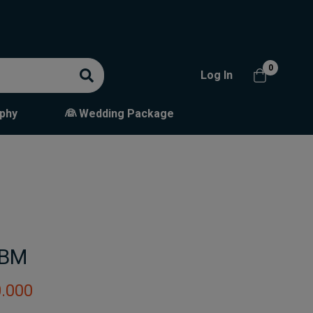
0
Log In
phy
👰 Wedding Package
IBM
.000