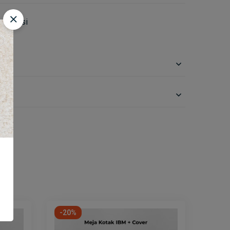
 & Kursi
on
-20%
-35