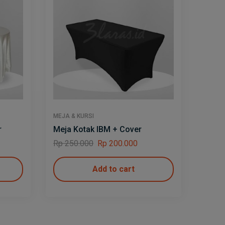
MEJA & KURSI
MEJA &
r
Meja Kotak IBM + Cover
Kursi
Rp
250.000
Rp
200.000
Rp
20
Add to cart