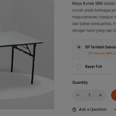
Meja Kotak IBM
adalah
cocok untuk berbagai jen
meja pameran, maupun me
dan bahan berkualitas, 
dengan hasil yang rapi d
DP Terlebih Dahul
DP Sebesar
50%
p
Bayar Full
Quantity
Ask a Question