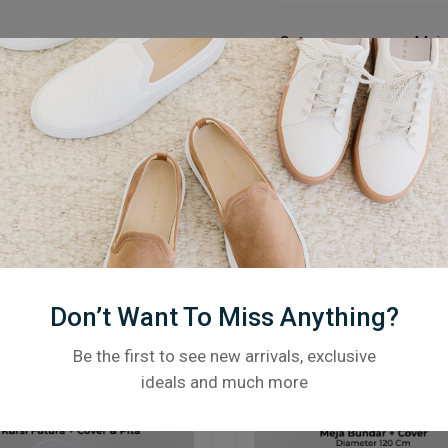
Category:
Meja
Description
Additional Informati
Don’t Want To Miss Anything?
Related products
Be the first to see new arrivals, exclusive
ideals and much more
-33%