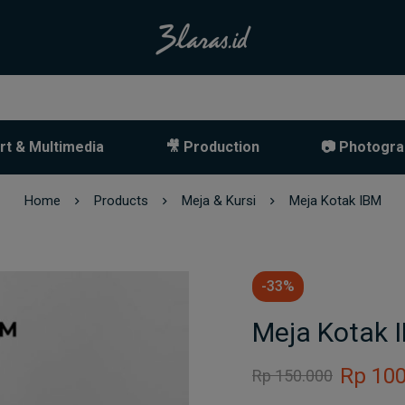
rt & Multimedia
🎥 Production
📷 Photogra
Home
Products
Meja & Kursi
Meja Kotak IBM
-33%
Meja Kotak 
Rp
100
Rp
150.000