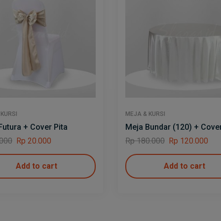
 KURSI
MEJA & KURSI
Futura + Cover Pita
Meja Bundar (120) + Cove
000
Rp
20.000
Rp
180.000
Rp
120.000
Add to cart
Add to cart