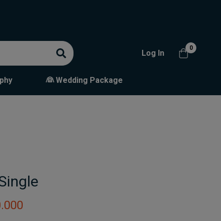
0
Log In
phy
👰 Wedding Package
Single
.000