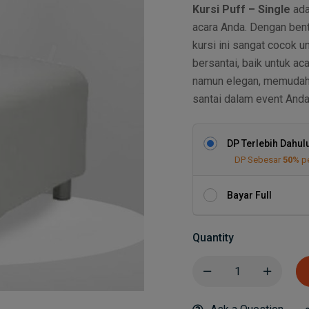
Kursi Puff – Single
ada
acara Anda. Dengan bent
kursi ini sangat cocok u
bersantai, baik untuk a
namun elegan, memudah
santai dalam event Anda
DP Terlebih Dahul
DP Sebesar
50%
p
Bayar Full
Quantity