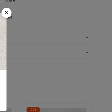
Share
 & Kursi
on
-27%
-27