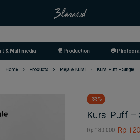
rt & Multimedia
🎥 Production
📷 Photogra
Home
Products
Meja & Kursi
Kursi Puff - Single
-33%
Kursi Puff – 
Rp
120
Rp
180.000