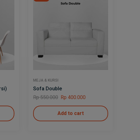
MEJA & KURSI
MEJA &
si)
Sofa Double
Kursi
Rp
550.000
Rp
400.000
Rp
27
Add to cart