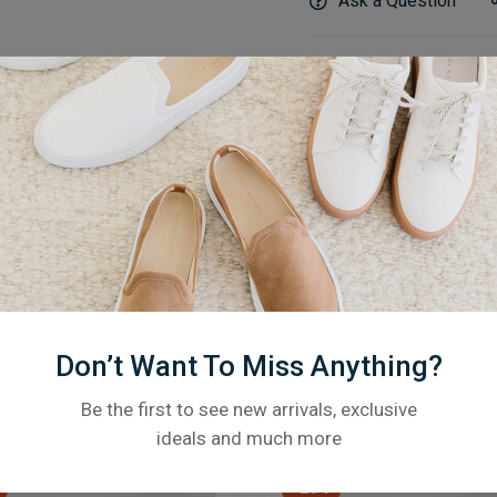
Ask a Question
Category:
Meja
Description
Additional Informati
Don’t Want To Miss Anything?
Related products
Be the first to see new arrivals, exclusive
ideals and much more
-20%