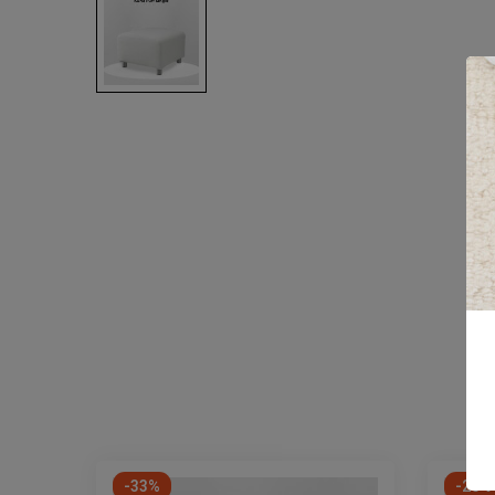
-33%
-25%