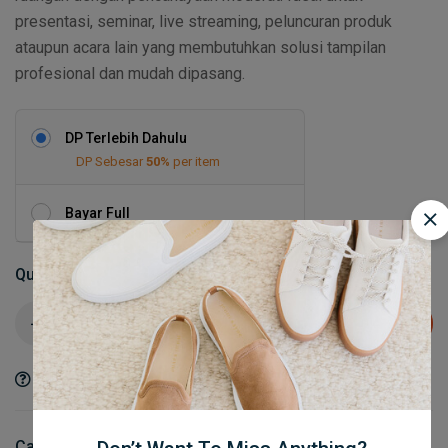
presentasi, seminar, live streaming, peluncuran produk
ataupun acara lain yang membutuhkan solusi tampilan
profesional dan mudah dipasang.
DP Terlebih Dahulu
DP Sebesar
50%
per item
Bayar Full
Quantity
Add to cart
Ask a Question
Share
Category:
Layar & Proyektor