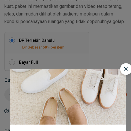
kuat, paket ini memastikan gambar dan video tetap terang,
jelas, dan mudah dilihat oleh audiens meskipun dalam
kondisi pencahayaan ruangan yang tidak sepenuhnya gelap.
DP Terlebih Dahulu
DP Sebesar
50%
per item
Bayar Full
Quantity
Add to cart
Ask a Question
Share
Category:
Layar & Proyektor