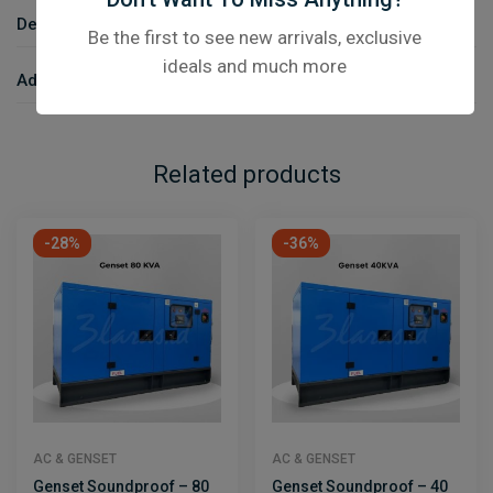
Description
Be the first to see new arrivals, exclusive
ideals and much more
Additional Information
Related products
-28%
-36%
AC & GENSET
AC & GENSET
Genset Soundproof – 80
Genset Soundproof – 40