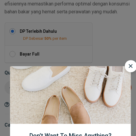
efisiennya memastikan performa optimal dengan konsumsi
bahan bakar yang hemat serta perawatan yang mudah.
DP Terlebih Dahulu
DP Sebesar
50%
per item
Bayar Full
Quantity
Add to cart
Ask a Question
Share
Category:
AC & Genset
Don’t Want To Miss Anything?