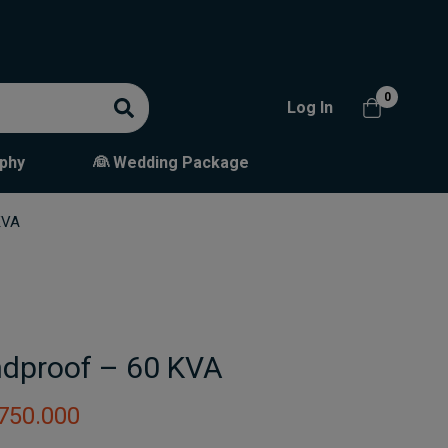
0
Log In
phy
👰 Wedding Package
KVA
dproof – 60 KVA
750.000