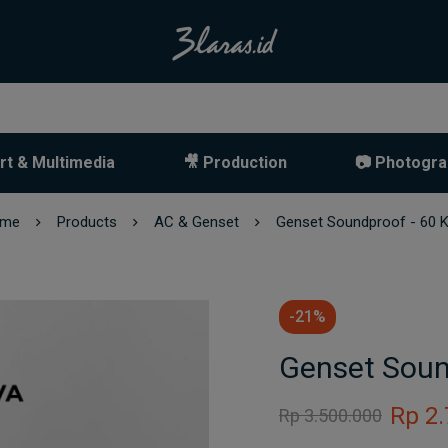
rt & Multimedia
🎥 Production
📷 Photogra
me
Products
AC & Genset
Genset Soundproof - 60 
-21%
Genset Soun
Rp
2.
Rp
3.500.000