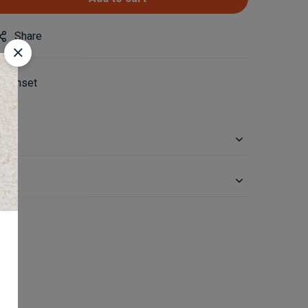
Share
 Genset
on