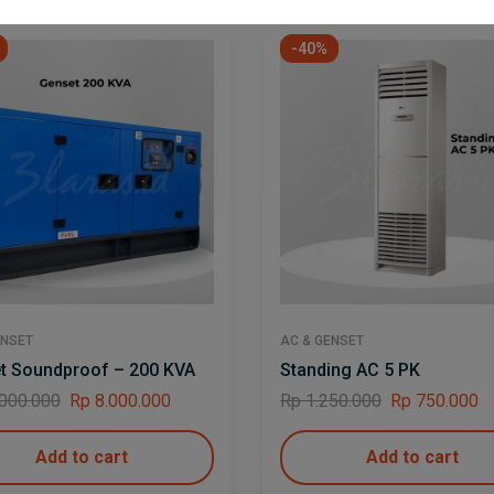
-40%
ENSET
AC & GENSET
t Soundproof – 200 KVA
Standing AC 5 PK
000.000
Rp
8.000.000
Rp
1.250.000
Rp
750.000
Add to cart
Add to cart