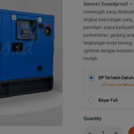
Genset Soundproof – 
menengah yang dirancan
tingkat kebisingan yang
peredam suara berkualita
perkantoran, gedung aca
lingkungan kerja tenang
optimal dengan konsums
mudah.
DP Terlebih Dahul
DP Sebesar
50%
p
Bayar Full
Quantity