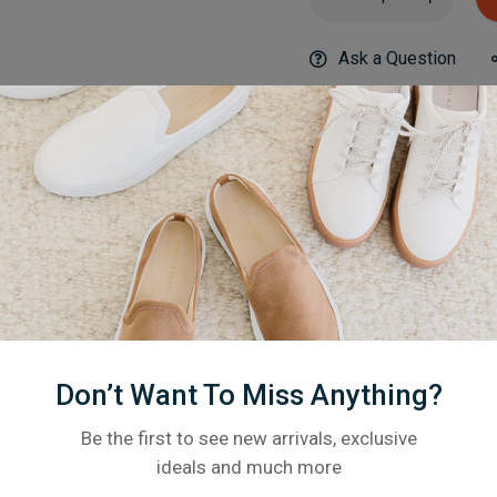
Ask a Question
Category:
AC &
Description
Additional Informati
Don’t Want To Miss Anything?
Related products
Be the first to see new arrivals, exclusive
ideals and much more