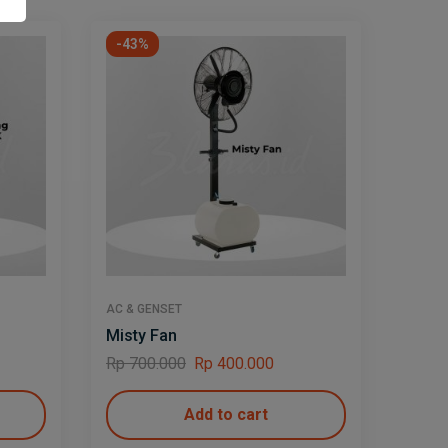
-43%
-25
AC & GENSET
AC & G
Misty Fan
Gense
Rp
700.000
Rp
400.000
Rp
12
Add to cart