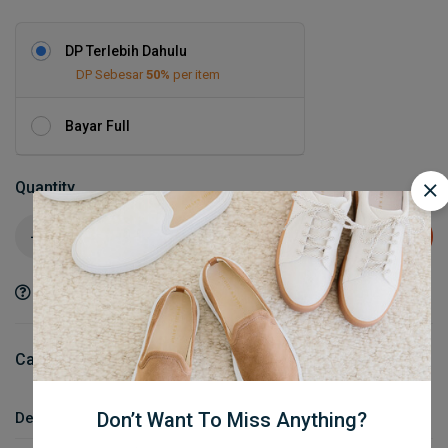
DP Terlebih Dahulu
DP Sebesar
50%
per item
Bayar Full
Quantity
Add to cart
Ask a Question
Share
Category:
AC & Genset
Don’t Want To Miss Anything?
Description