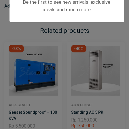
Be the first to see new arrivals, exclusive
Additional Information
ideals and much more
Related products
-23%
-40%
AC & GENSET
AC & GENSET
Genset Soundproof – 100
Standing AC 5 PK
KVA
Rp
1.250.000
Rp
750.000
Rp
5.500.000