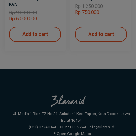
KVA
Rp
1.250.000
Rp
750.000
Rp
9.000.000
Rp
6.000.000
Add to cart
Add to cart
Jl. Media 1 Blok ZZ No.21, Sukatani, Kec. Tapos, Kota Depok, Jawa
Barat 16454
(021) 87741844 | 0812 9880 2744 | info@3laras.id
📍 Open Google Maps