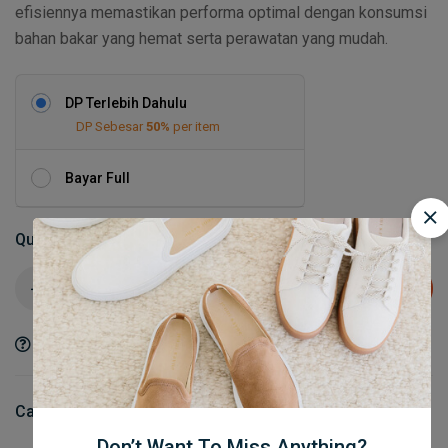
efisiennya memastikan performa optimal dengan konsumsi
bahan bakar yang hemat serta perawatan yang mudah.
DP Terlebih Dahulu
DP Sebesar
50%
per item
Bayar Full
Quantity
Add to cart
Ask a Question
Share
Category:
AC & Genset
Don’t Want To Miss Anything?