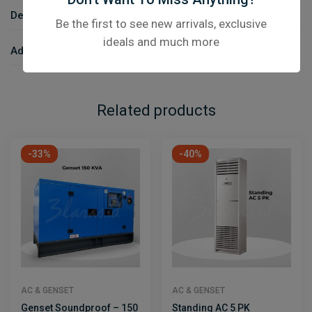
Description
Be the first to see new arrivals, exclusive
ideals and much more
Additional Information
Related products
-33%
-40%
AC & GENSET
AC & GENSET
Genset Soundproof – 150
Standing AC 5 PK